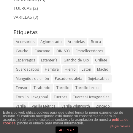
TUERCAS
(2)
VARILLAS
(3)
Etiquetas
Accesorios
Aglomerado
Arandelas
Broca
Caucho
Cáncamo
DIN 603
Embellecedores
Espárragos
Estantería
Gancho de Ojo
Grillete
Guardacabos
Hembra
Hierro
Latón
Macho
Manguitos de unión
Pasadores aleta
Sujetacables
Tensor
Tirafondo
Tornillo
Tornillo broca
Tornillo Hexagonal
Tuercas
Tuercas Hexagonales
varilla
Varilla Métrica
Varilla Whitworth
Zincado
Este sitio web utiliza cookies para que usted tenga la mejor experiencia de
usuario. Si continúa navegando está dando su consentimiento para la
aceptación de las mencionadas cookies y la aceptación de nuestra
política de
cookies
, pinche el enlace para mayor información.
plugin cookies
ACEPTAR