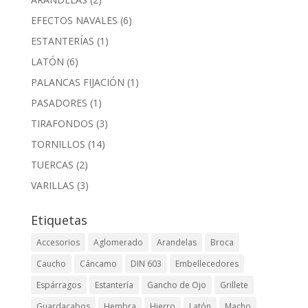
EFECTOS NAVALES
(6)
ESTANTERÍAS
(1)
LATÓN
(6)
PALANCAS FIJACIÓN
(1)
PASADORES
(1)
TIRAFONDOS
(3)
TORNILLOS
(14)
TUERCAS
(2)
VARILLAS
(3)
Etiquetas
Accesorios
Aglomerado
Arandelas
Broca
Caucho
Cáncamo
DIN 603
Embellecedores
Espárragos
Estantería
Gancho de Ojo
Grillete
Guardacabos
Hembra
Hierro
Latón
Macho